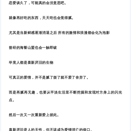
恋爱谈久了，可能真的会没意思吧。
就像再好吃的东西，天天吃也会觉得腻。
尤其是当新鲜感逐渐消退之后 所有的激情和浪漫都会化为泡影
曾经的海誓山盟也会一触即破
毕竟人都是喜新厌旧的生物
可真正的爱情，并不是腻了烦了就不爱了舍弃了。
而是再腻再无趣，也要从平淡生活里不断挖掘和发现对方身上的闪光
点。
然后一次又一次重新爱上彼此。
喜新厌旧是人的天性，但不该成为爱情消亡的借口。