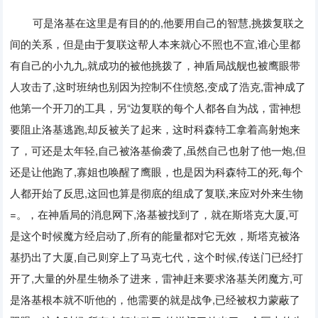
可是洛基在这里是有目的的
,
他要用自己的智慧
,
挑拨复联之
间的关系，但是由于复联这帮人本来就心不照也不宣
,
谁心里都
有自己的小九九
,
就成功的被他挑拨了，神盾局战舰也被鹰眼带
人攻击了
,
这时班纳也别因为控制不住愤怒
,
变成了浩克
,
雷神成了
他第一个开刀的工具，另“边复联的每个人都各自为战，雷神想
要阻止洛基逃跑
,
却反被关了起来，这时科森特工拿着高射炮来
了，可还是太年轻
,
自己被洛基偷袭了
,
虽然自己也射了他一炮
,
但
还是让他跑了
,
寡姐也唤醒了鹰眼，也是因为科森特工的死
,
每个
人都开始了反思
,
这回也算是彻底的组成了复联
,
来应对外来生物
=
。，在神盾局的消息网下
,
洛基被找到了，就在斯塔克大厦
,
可
是这个时候魔方经启动了
,
所有的能量都对它无效，斯塔克被洛
基扔出了大厦
,
自己则穿上了马克七代，这个时候
,
传送门已经打
开了
,
大量的外星生物杀了进来，雷神赶来要求洛基关闭魔方
,
可
是洛基根本就不听他的，他需要的就是战争
,
已经被权力蒙蔽了