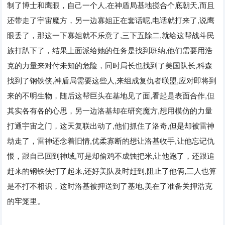
制了博士和鹰眼，自己一个人
,
在神盾局基地搅合个底朝天
,
而且
还带走了宇宙魔方，另一边寡姐正在套话呢
,
电话就打来了
,
说鹰
眼丢了，那这一下寡姐就不乐意了
,
三下五除二
,
就给这帮战斗民
族打趴下了，结果上面派给她的任务是找到班纳
,
他们需要用浩
克的力量来对付未知的危险，同时局长也找到了美国队长
,
科森
找到了钢铁侠
,
神盾局需要这些人
,
来组成复仇者联盟
,
应对即将到
来的不明生物，随后这帮巨头在基地见了面
,
看起是表面合作
,
但
其实各有各的心思，另一边洛基却在研究魔方
,
想用模仿的力量
打通宇宙之门，这天复联出动了
,
他们抓住了洛奇
,
但是却被雷神
劫走了，雷神还念着旧情
,
优柔寡断的想让洛基收手
,
让他忘记仇
恨，跟自己回到神域
,
可是却偷鸡不成蚀把米
,
让他跑了，还跟追
赶来的钢铁侠打了起来
,
还好美队及时赶到
,
阻止了他俩
,
三人也算
是不打不相识，这时洛基被押送到了基地
,
美在了准备关押浩克
的牢笼里。