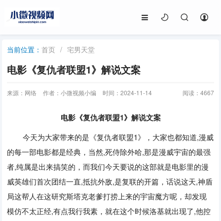
首页
/
宅男天堂
当前位置：
电影《复仇者联盟1》解说文案
来源：网络
作者：小微视频小编
时间：2024-11-14
阅读：
4667
电影《复仇者联盟
1
》解说文案
今天为大家带来的是《复仇者联盟
1
》，大家也都知道
,
漫威
的每一部电影都是经典，当然
,
死侍除外哈
,
那是漫威宇宙的最强
者
,
纯属是出来搞笑的，而我们今天要说的这部就是电影里的漫
威英雄们首次团结一直
,
抵抗外敌
,
是复联的开篇，话说这天
,
神盾
局这帮人在这研究斯塔克老爹打捞上来的宇宙魔方呢，却发现
模仿不太正经
,
有点我行我素，就在这个时候洛基就出现了
,
他控