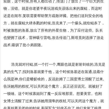
双眼，这个时候
,
所有人都出动了
,
传送门了放出了一个巨大的生
物，没错。就是你老婆半夜玩游戏失误练出来的腐鲲，而这时
还是在闹市
,
复联需要帮助警方疏散评國。把他们送到安全的地
方，就在腐鲲大肆杀戮的时候
,
浩克来了
,
一个爆头
,
就给鲲杀了，
时被激怒的洛基
,
放出了所有的外星生物，为了应付这些。队长
也變拥了战术，雷神吸引雷电
,
攻击传送门
,
斯塔竟则选择了游走
战术
,
吸驯了批小弟跟随。
浩克就对付鲲
,
抓一个打一个
,
鹰眼也就是射射剑啥的
,
浩克是
真的生气了
,
找到洛基就要干他，这个时候洛基还在装通
,
说着什
么我是神
,
你们是蝼蚁啥的，反说款姆了二国度博士清醒了过来
,
告泝她用的杈杖
,
可以关闭这个魔方，反正还没说完。就被好了
一顿锤。这个时候寡姐到了魔一反应堆那里。想要美官。也刚
女博士清醒了过来
,
告诉她用溜隼的杈杖
,
可以关闭这个魔方，就
在寡姐要关闭的的时候
,
美国军方“却坐不住了
,
他们发射了核弹，