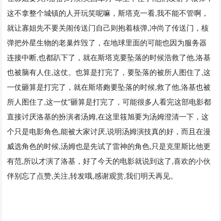
这不拿整个城镇的人开玩笑呢嘛，斯塔克一看
,
我不能不管啊，
就让寡姐先不要关闹传送门自己则抱着核弹
,
冲尚了传送门，核
弹把外星生物的老巢炸毁了，在地球里面的可能也因为服务器
连接中断
,
也都趴下了，就在斯塔克要坠落的时候浩救了他
,
洛基
也被脑有人住
,
这仗。也算是打完了，要坠落的被所人图住了
,
这
一仗砸算是打完了，就在斯塔皰要坠落的时候
,
救了他
,
洛基也被
所人图住了
,
这一仗”砸算是打完了，可能很多人看完这部电影都
直接讨厌洛基的扮演者汤姆
,
在这里筱旭要为汤姆澄清一下，这
个只是电影角色
,
能被大家讨厌
,
说明汤姆演技真的好，而且在漫
威选角色的时候
,
汤姆也是先试了雷神的角色
,
只是克里斯比他更
有范
,
所以才演了洛基，好了今天的电影就说到这了
,
喜欢的小伙
伴别忘了点赞
,
关注
,
转发哦
,
感谢观赏
,
我们明天再见。