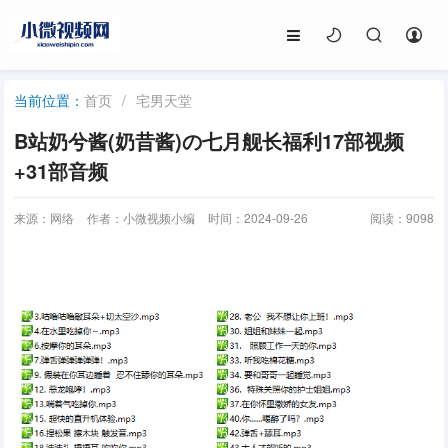
首页
/
宅男天堂
当前位置：
B站奶兮酱(奶昔酱)の七月舰长福利17部视频
+31部音频
来源：网络
作者：小微视频小编
时间：2024-09-26
阅读：
9098