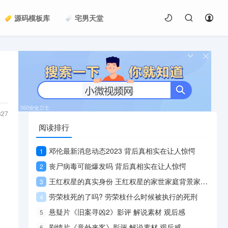
源码模板库
宅男天堂
827
阅读排行
邓伦最新消息动态2023 背后真相实在让人惊愕
1
丧尸病毒可能爆发吗 背后真相实在让人惊愕
2
王红权星的真实身份 王红权星的家世家庭背景家境曝光
3
劳荣枝死的了吗? 劳荣枝什么时候被执行的死刑
4
悬疑片《旧案寻凶2》影评 解说素材 观后感
5
剧情片《意外来客》影评 解说素材 观后感
6