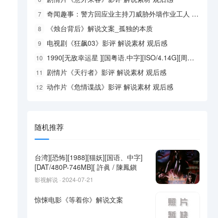
奇闻趣事：警方回应业主持刀威胁外墙作业工人 内幕曝光简直太意外了
7
《烛台背后》解说文案_孤独的本质
8
电视剧《狂飙03》影评 解说素材 观后感
9
1990[无敌幸运星 ][国粤语.中字][ISO/4.14G][周星驰 / 吴君如
10
剧情片《天行者》影评 解说素材 观后感
11
动作片《危情谍战》影评 解说素材 观后感
12
随机推荐
台湾][恐怖][1988][猫妖][国语、中字]
[DAT/480P-746MB][ 許眞 / 陳鳳鎭
影视解说 · 2024-07-21
惊悚电影《等着你》解说文案