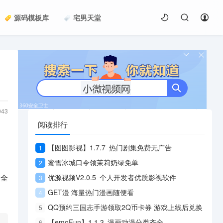
源码模板库
宅男天堂
043
阅读排行
【图图影视】1.7.7 热门剧集免费无广告
1
蜜雪冰城口令领茉莉奶绿免单
2
，全
优源视频V2.0.5 个人开发者优质影视软件
3
GET漫 海量热门漫画随便看
4
QQ预约三国志手游领取2Q币卡券 游戏上线后兑换
5
【emoFun】1.1.3 漫画动漫分类齐全
6