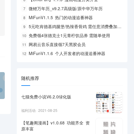
微鲤万年历_v9.2.7高级版/原中华万年历
7
MiFunV1.1.5 热门的动漫追番神器
8
5元吃肯德基鸡腿堡/热辣香骨鸡 需任意消费叠加使用
9
免费领4张德克士1元青柠饮品券 需随单使用
10
网易云音乐直接领7天黑胶会员
11
MiFunV1.1.6 个人开发者的动漫追番神器
12
随机推荐
七猫免费小说V6.2.0绿化版
福利活动 · 2021-08-25
【笔趣阁漫画】v1.0.68 功能齐全 资
原丰富