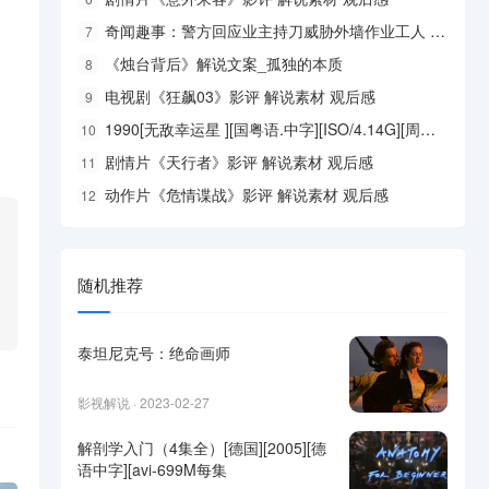
奇闻趣事：警方回应业主持刀威胁外墙作业工人 内幕曝光简直太意外了
7
《烛台背后》解说文案_孤独的本质
8
电视剧《狂飙03》影评 解说素材 观后感
9
1990[无敌幸运星 ][国粤语.中字][ISO/4.14G][周星驰 / 吴君如
10
剧情片《天行者》影评 解说素材 观后感
11
动作片《危情谍战》影评 解说素材 观后感
12
随机推荐
泰坦尼克号：绝命画师
影视解说 · 2023-02-27
解剖学入门（4集全）[德国][2005][德
语中字][avi-699M每集