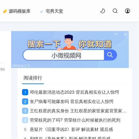
源码模板库
宅男天堂
290
阅读排行
邓伦最新消息动态2023 背后真相实在让人惊愕
1
丧尸病毒可能爆发吗 背后真相实在让人惊愕
2
王红权星的真实身份 王红权星的家世家庭背景家境曝光
3
劳荣枝死的了吗? 劳荣枝什么时候被执行的死刑
4
悬疑片《旧案寻凶2》影评 解说素材 观后感
5
剧情片《意外来客》影评 解说素材 观后感
6